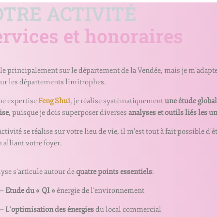
OTRE ACTIVITÉ
rvices et honoraires
ille principalement sur le département de la Vendée, mais je m’adapt
sur les départements limitrophes.
ne expertise
Feng Shui
, je réalise systématiquement
une étude globa
ise
, puisque je dois superposer diverses
analyses et outils liés les u
activité se réalise sur votre lieu de vie, il m’est tout à fait possible d
n alliant votre foyer.
lyse s’articule autour de
quatre points essentiels
:
—
Etude du « QI »
énergie de l’environnement
L’
optimisation des énergies
du local commercial