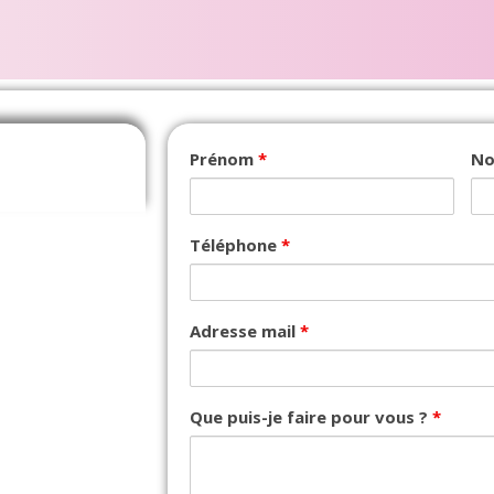
Prénom
*
N
Téléphone
*
Adresse mail
*
Que puis-je faire pour vous ?
*