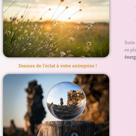
— 
Suite
en pl
énerg
Donnez de l'éclat à votre entreprise !