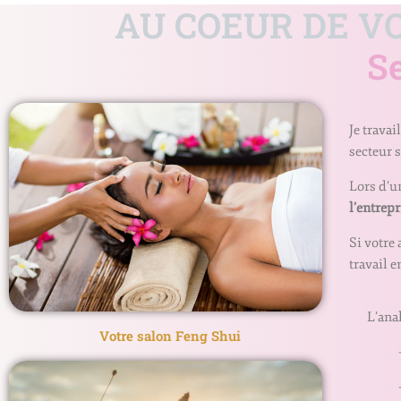
AU COEUR DE V
Se
Je trava
secteur 
Lors d’u
l’entrepr
Si votre 
travail e
L’ana
Votre salon Feng Shui
— 