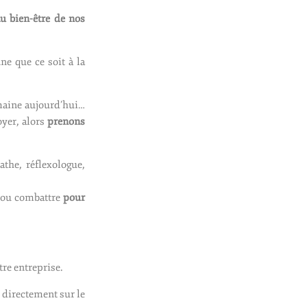
au bien-être de nos
e que ce soit à la
maine aujourd’hui…
oyer, alors
prenons
athe, réflexologue,
r ou combattre
pour
tre entreprise.
e directement sur le