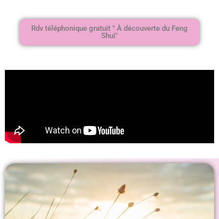
Rdv téléphonique gratuit " À découverte du Feng
Shui"