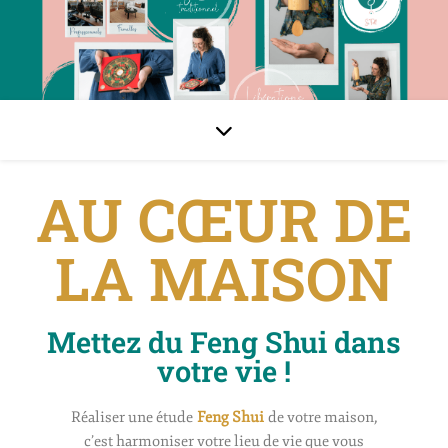
AU CŒUR DE
LA MAISON
Mettez du Feng Shui dans
votre vie !
Réaliser une étude
Feng
Shui
de votre maison,
c’est harmoniser votre lieu de vie que vous